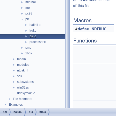
Go to the source code
minihal
►
of this file.
mp
►
pc98
►
pic
Macros
▼
halinit.c
►
#
define
NDEBUG
irql.c
►
pic.c
►
Functions
processor.c
►
smp
►
xbox
►
media
►
modules
►
ntoskrnl
►
sdk
►
subsystems
►
win32ss
►
0doxymain.c
File Members
►
Examples
►
hal
halx86
pic
pic.c