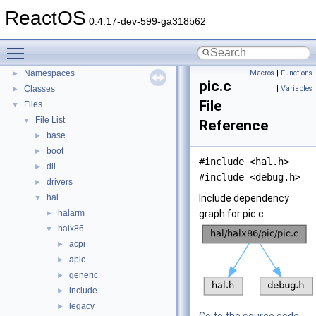
General Information
ReactOS
►
0.4.17-dev-599-ga318b62
Todo List
Deprecated List
Toggle main menu visibility
Modules
►
Namespaces
Macros
|
Functions
►
pic.c
Classes
|
Variables
►
File
Files
▼
File List
▼
Reference
base
►
boot
►
#include <hal.h>
dll
►
#include <debug.h>
drivers
►
hal
Include dependency
▼
halarm
graph for pic.c:
►
halx86
▼
acpi
►
apic
►
generic
►
include
►
legacy
►