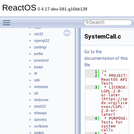
mspatcha
►
ReactOS
msvcrt
►
0.4.17-dev-581-g16bb138
netapi32
►
Toggle main menu visibility
netshell
►
ntdll
►
ole32
►
SystemCall.c
opengl32
►
partmgr
►
Go to the
pefile
►
documentation of this
powrprof
►
file.
psapi
►
    1
/*
rtl
►
    2
 * PROJECT:     
ReactOS API 
sdk
►
Tests
setupapi
►
    3
 * LICENSE:     
LGPL-2.0-
sfc
►
or-later 
(https://sp
shdocvw
►
dx.org/lice
shell32
nses/LGPL-
►
2.0-or-
shlwapi
►
later)
    4
 * PURPOSE:     
spoolss
►
Tests for 
system 
ucrtbase
►
calls
umkm
▼
    5
 * 