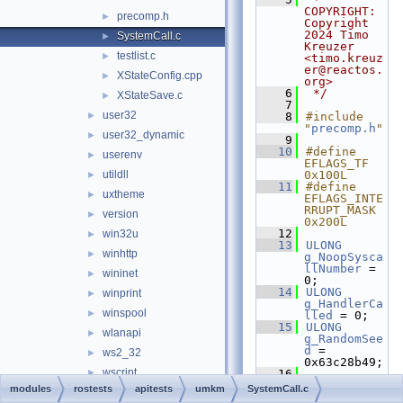
COPYRIGHT:   
precomp.h
►
Copyright 
2024 Timo 
SystemCall.c
►
Kreuzer 
testlist.c
►
<timo.kreuz
er@reactos.
XStateConfig.cpp
►
org>
    6
 */
XStateSave.c
►
    7
user32
►
    8
#include 
"
precomp.h
"
user32_dynamic
►
    9
   10
#define 
userenv
►
EFLAGS_TF               
utildll
0x100L
►
   11
#define 
uxtheme
►
EFLAGS_INTE
RRUPT_MASK   
version
►
0x200L
   12
win32u
►
   13
ULONG
winhttp
►
g_NoopSysca
llNumber
 = 
wininet
►
0;
   14
ULONG
winprint
►
g_HandlerCa
winspool
►
lled
 = 0;
   15
ULONG
wlanapi
►
g_RandomSee
d
 = 
ws2_32
►
0x63c28b49;
wscript
►
   16
   17
VOID
modules
rostests
apitests
umkm
SystemCall.c
zipfldr
►
   18
DoSyscallAn