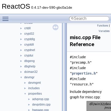
comctl32
►
ReactOS
comdlg32
►
0.4.17-dev-590-gbc0a1de
coml2
►
Toggle main menu visibility
compstui
►
credui
►
Functions
|
crtdll
►
Variables
crypt32
►
misc.cpp File
cryptdlg
►
Reference
cryptdll
►
cryptnet
►
cryptui
►
#include
dbgeng
►
"precomp.h"
dbghelp
►
#include
dciman32
►
"
properties.h
"
devmgr
▼
#include
devmgmt
►
"resource.h"
includes
►
Include dependency
properties
▼
graph for misc.cpp:
advprop.cpp
►
devprblm.cpp
►
hwpage.cpp
►