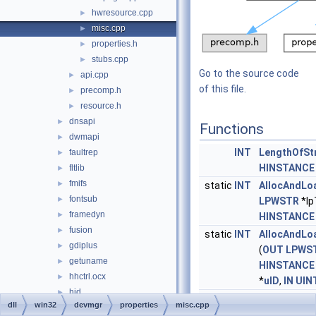
hwresource.cpp
►
misc.cpp
►
properties.h
►
stubs.cpp
►
Go to the source code
api.cpp
►
of this file.
precomp.h
►
resource.h
►
dnsapi
►
Functions
dwmapi
►
INT
LengthOfSt
faultrep
►
HINSTANCE
fltlib
►
fmifs
►
static
INT
AllocAndLo
fontsub
►
LPWSTR
*lp
framedyn
►
HINSTANCE
fusion
►
static
INT
AllocAndLo
gdiplus
►
(
OUT
LPWS
getuname
►
HINSTANCE
hhctrl.ocx
►
*
uID
,
IN
UIN
hid
►
DWORD
LoadAndFor
dll
win32
devmgr
properties
misc.cpp
hlink
►
HINSTANCE