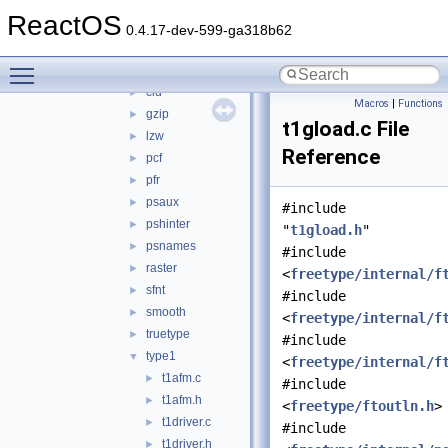
bdf
►
ReactOS
bzip2
►
0.4.17-dev-599-ga318b62
cache
►
Toggle main menu visibility
cff
►
cid
►
Macros
|
Functions
gzip
►
t1gload.c File
lzw
►
Reference
pcf
►
pfr
►
psaux
►
#include
pshinter
►
"
t1gload.h
"
psnames
►
#include
raster
►
<
freetype/internal/f
sfnt
►
#include
smooth
►
<
freetype/internal/f
truetype
►
#include
type1
▼
<
freetype/internal/f
t1afm.c
►
#include
t1afm.h
►
<
freetype/ftoutln.h
>
t1driver.c
►
#include
t1driver.h
►