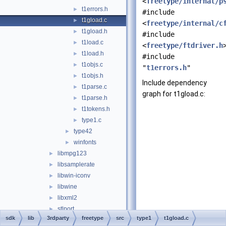
<
freetype/internal/p
t1errors.h
►
#include
t1gload.c
►
<
freetype/internal/c
t1gload.h
►
#include
t1load.c
►
<
freetype/ftdriver.h
t1load.h
►
#include
t1objs.c
►
"
t1errors.h
"
t1objs.h
►
Include dependency
t1parse.c
►
graph for t1gload.c:
t1parse.h
►
t1tokens.h
►
type1.c
►
type42
►
winfonts
►
libmpg123
►
libsamplerate
►
libwin-iconv
►
libwine
►
libxml2
►
stlport
►
sdk
lib
3rdparty
freetype
src
type1
t1gload.c
strmbase
►