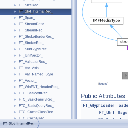
FT_SizeRec_
►
FT_Slot_InternalRec_
►
FT_Span_
►
FT_StreamDesc_
►
FT_StreamRec_
►
FT_StrokeBorderRec_
►
FT_StrokerRec_
►
FT_SubGlyphRec_
►
FT_UnitVector_
►
FT_ValidatorRec_
►
FT_Var_Axis_
►
FT_Var_Named_Style_
►
FT_Vector_
►
[
legend
]
FT_WinFNT_HeaderRec_
►
FTC_BasicAttrRec_
►
Public Attributes
FTC_BasicFamilyRec_
►
FT_GlyphLoader
loade
FTC_BasicQueryRec_
►
FTC_CacheClassRec_
►
FT_UInt
flags
FTC_CacheRec_
►
FT_Bool
glyp
FT_Slot_InternalRec_
FTC_CMapNodeRec_
►
FT_Matrix
glyph