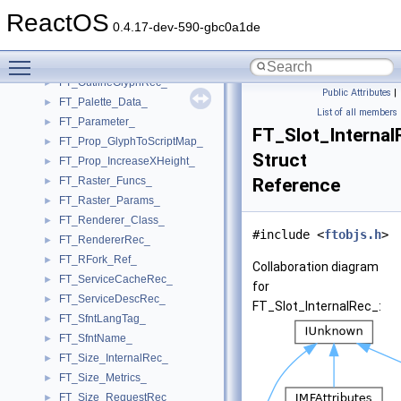
FT_Multi_Master_
►
ReactOS
FT_Open_Args_
►
0.4.17-dev-590-gbc0a1de
FT_Outline_
►
Toggle main menu visibility
FT_Outline_Funcs_
►
FT_OutlineGlyphRec_
►
Public Attributes
|
FT_Palette_Data_
►
List of all members
FT_Parameter_
►
FT_Slot_Internal
FT_Prop_GlyphToScriptMap_
►
Struct
FT_Prop_IncreaseXHeight_
►
FT_Raster_Funcs_
Reference
►
FT_Raster_Params_
►
FT_Renderer_Class_
►
#include <
ftobjs.h
>
FT_RendererRec_
►
FT_RFork_Ref_
►
Collaboration diagram
FT_ServiceCacheRec_
►
for
FT_ServiceDescRec_
►
FT_Slot_InternalRec_:
FT_SfntLangTag_
►
FT_SfntName_
►
FT_Size_InternalRec_
►
FT_Size_Metrics_
►
FT_Size_RequestRec_
►