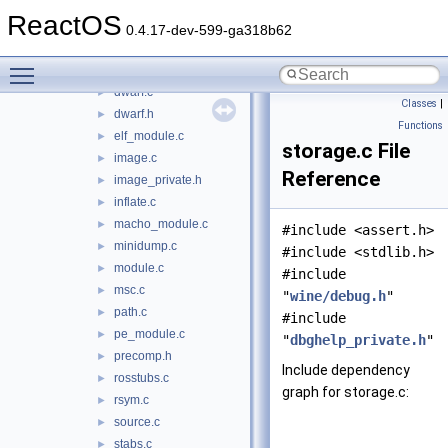
cpu_i386.c
►
ReactOS
cpu_x86_64.c
►
0.4.17-dev-599-ga318b62
dbghelp.c
►
Toggle main menu visibility
dbghelp_private.h
►
dwarf.c
►
Classes
|
dwarf.h
►
Functions
elf_module.c
►
storage.c File
image.c
►
Reference
image_private.h
►
inflate.c
►
macho_module.c
►
#include <assert.h>
minidump.c
►
#include <stdlib.h>
module.c
►
#include
msc.c
►
"
wine/debug.h
"
path.c
►
#include
pe_module.c
►
"
dbghelp_private.h
"
precomp.h
►
Include dependency
rosstubs.c
►
graph for storage.c:
rsym.c
►
source.c
►
stabs.c
►