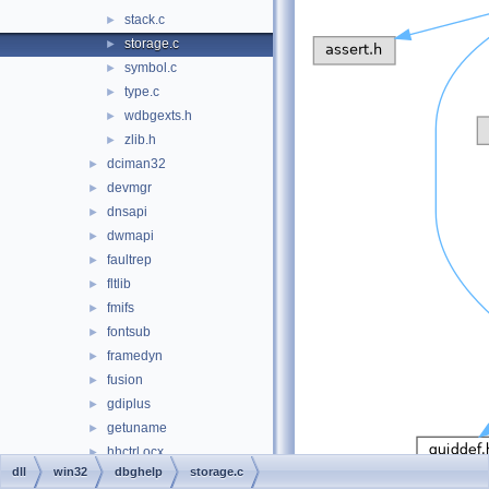
stack.c
►
storage.c
►
symbol.c
►
type.c
►
wdbgexts.h
►
zlib.h
►
dciman32
►
devmgr
►
dnsapi
►
dwmapi
►
faultrep
►
fltlib
►
fmifs
►
fontsub
►
framedyn
►
fusion
►
gdiplus
►
getuname
►
hhctrl.ocx
►
dll
win32
dbghelp
storage.c
hid
►