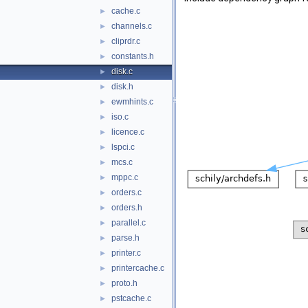
cache.c
►
channels.c
►
cliprdr.c
►
constants.h
►
disk.c
►
disk.h
►
ewmhints.c
►
iso.c
►
licence.c
►
lspci.c
►
mcs.c
►
mppc.c
►
orders.c
►
orders.h
►
parallel.c
►
parse.h
►
printer.c
►
printercache.c
►
proto.h
►
pstcache.c
►