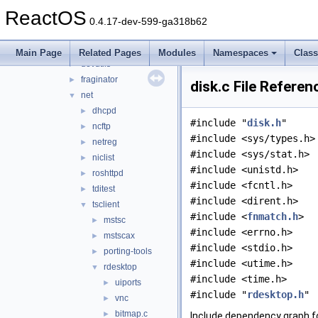
modules
▼
ReactOS
rosapps
▼
0.4.17-dev-599-ga318b62
applications
▼
cmdutils
►
Main Page
Related Pages
Modules
Namespaces
Clas
devutils
►
fraginator
►
disk.c File Referen
net
▼
dhcpd
►
#include "
disk.h
"
ncftp
►
#include <sys/types.h>
netreg
►
#include <sys/stat.h>
niclist
►
#include <unistd.h>
roshttpd
►
#include <fcntl.h>
tditest
►
#include <dirent.h>
tsclient
▼
#include <
fnmatch.h
>
mstsc
►
#include <errno.h>
mstscax
►
#include <stdio.h>
porting-tools
►
#include <utime.h>
rdesktop
▼
#include <time.h>
uiports
►
#include "
rdesktop.h
"
vnc
►
bitmap.c
►
Include dependency graph fo