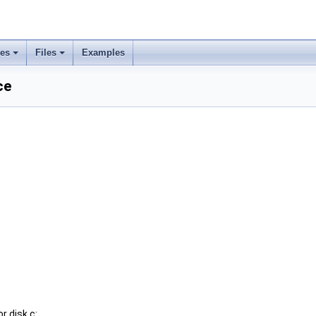
ses
Files
Examples
ce
r disk.c: