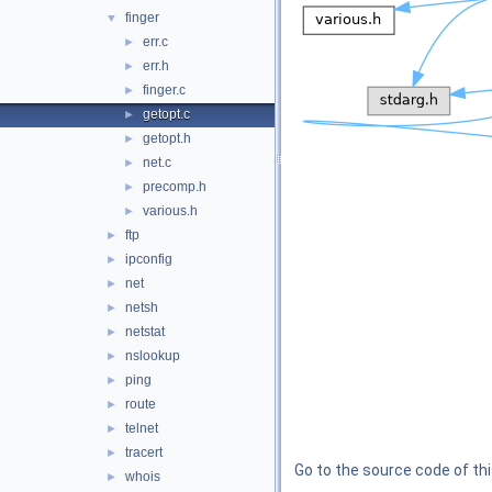
finger
▼
err.c
►
err.h
►
finger.c
►
getopt.c
►
getopt.h
►
net.c
►
precomp.h
►
various.h
►
ftp
►
ipconfig
►
net
►
netsh
►
netstat
►
nslookup
►
ping
►
route
►
telnet
►
tracert
►
Go to the source code of this
whois
►