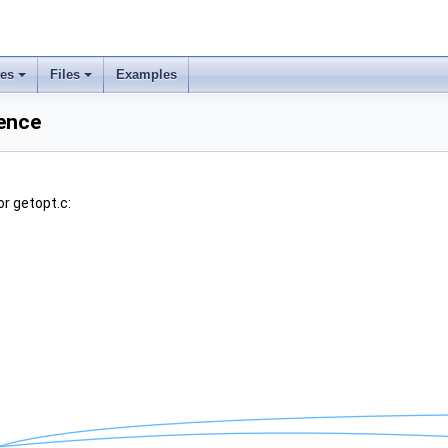
ses
Files
Examples
rence
r getopt.c: