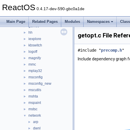
extrac32
►
ReactOS
findstr
►
0.4.17-dev-590-gbc0a1de
fltmc
►
fontview
►
Main Page
Related Pages
Modules
Namespaces
Clas
games
►
hh
►
getopt.c File Refe
iexplore
►
kbswitch
►
#include "
precomp.h
"
logoff
►
magnify
►
Include dependency graph fo
mmc
►
mplay32
►
msconfig
►
msconfig_new
►
mscutils
►
mshta
►
mspaint
►
mstsc
►
network
▼
arp
►
dwnl
►