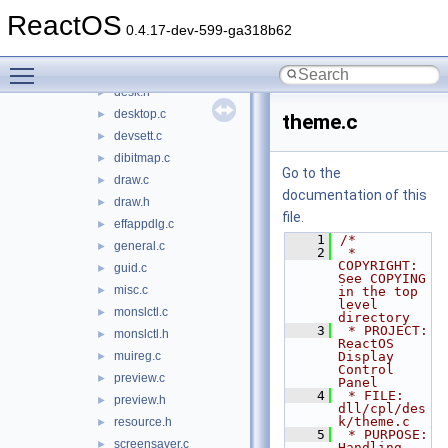
appearance.h
►
ReactOS
background.c
►
0.4.17-dev-599-ga318b62
classinst.c
►
Toggle main menu visibility
desk.c
►
desk.h
►
desktop.c
►
theme.c
devsett.c
►
dibitmap.c
►
Go to the
draw.c
►
documentation of this
draw.h
►
file.
effappdlg.c
►
    1
/*
general.c
►
    2
 * 
COPYRIGHT:       
guid.c
►
See COPYING 
misc.c
►
in the top 
level 
monslctl.c
►
directory
    3
 * PROJECT:         
monslctl.h
►
ReactOS 
muireg.c
Display 
►
Control 
preview.c
►
Panel
    4
 * FILE:            
preview.h
►
dll/cpl/des
k/theme.c
resource.h
►
    5
 * PURPOSE:         
screensaver.c
►
Handling 