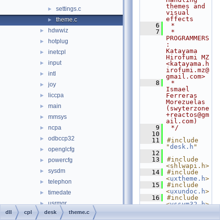
themes and 
settings.c
►
visual 
effects
theme.c
►
    6
 *
hdwwiz
►
    7
 * 
PROGRAMMERS
hotplug
►
:     
Katayama 
inetcpl
►
Hirofumi MZ 
input
►
<katayama.h
irofumi.mz@
intl
►
gmail.com>
    8
 *                  
joy
►
Ismael 
liccpa
Ferreras 
►
Morezuelas 
main
►
(swyterzone
+reactos@gm
mmsys
►
ail.com)
    9
 */
ncpa
►
   10
odbccp32
►
   11
#include 
"
desk.h
"
openglcfg
►
   12
   13
#include 
powercfg
►
<shlwapi.h>
sysdm
►
   14
#include 
<
uxtheme.h
>
telephon
►
   15
#include 
<
uxundoc.h
>
timedate
►
   16
#include 
usrmgr
►
<
vssym32.h
>
   17
dll
cpl
desk
theme.c
wined3dcfg
►
   18
static