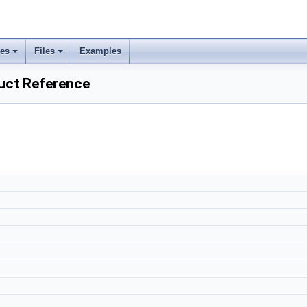
ses
Files
Examples
ct Reference