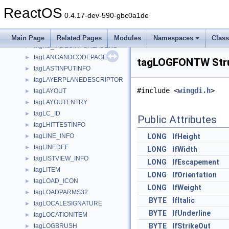
tagKS_TVTUNER_CHANGE_INFO
►
ReactOS
tagKS_VBI_FRAME_INFO
►
0.4.17-dev-590-gbc0a1de
tagKS_VBIINFOHEADER
►
tagKS_VIDEOINFOHEADER
►
Main Page
Related Pages
Modules
Namespaces
Clas
tagKS_VIDEOINFOHEADER2
►
tagLANGANDCODEPAGE
►
tagLOGFONTW Stru
tagLASTINPUTINFO
►
tagLAYERPLANEDESCRIPTOR
►
#include <
wingdi.h
>
tagLAYOUT
►
tagLAYOUTENTRY
►
tagLC_ID
►
Public Attributes
tagLHITTESTINFO
►
tagLINE_INFO
LONG
lfHeight
►
tagLINEDEF
►
LONG
lfWidth
tagLISTVIEW_INFO
►
LONG
lfEscapement
tagLITEM
►
LONG
lfOrientation
tagLOAD_ICON
►
LONG
lfWeight
tagLOADPARMS32
►
BYTE
lfItalic
tagLOCALESIGNATURE
►
BYTE
lfUnderline
tagLOCATIONITEM
►
BYTE
lfStrikeOut
tagLOGBRUSH
►