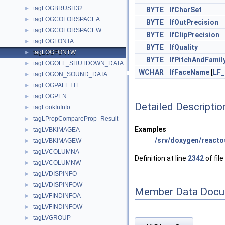
tagLOGBRUSH32
►
BYTE
lfCharSet
tagLOGCOLORSPACEA
►
BYTE
lfOutPrecision
tagLOGCOLORSPACEW
►
BYTE
lfClipPrecision
tagLOGFONTA
►
BYTE
lfQuality
tagLOGFONTW
►
BYTE
lfPitchAndFamil
tagLOGOFF_SHUTDOWN_DATA
►
WCHAR
lfFaceName
[
LF_
tagLOGON_SOUND_DATA
►
tagLOGPALETTE
►
tagLOGPEN
►
Detailed Descriptio
tagLookInInfo
►
tagLPropCompareProp_Result
►
Examples
tagLVBKIMAGEA
►
/srv/doxygen/reactos
tagLVBKIMAGEW
►
tagLVCOLUMNA
►
Definition at line
2342
of file
tagLVCOLUMNW
►
tagLVDISPINFO
►
tagLVDISPINFOW
►
Member Data Docu
tagLVFINDINFOA
►
tagLVFINDINFOW
►
tagLVGROUP
►