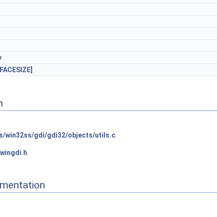
y
FACESIZE
]
n
/win32ss/gdi/gdi32/objects/utils.c
.
wingdi.h
.
mentation