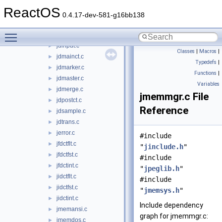
jdcoefct.c
►
ReactOS
jdcolor.c
►
0.4.17-dev-581-g16bb138
jddctmgr.c
►
Toggle main menu visibility
jdhuff.c
►
jdinput.c
►
Classes
|
Macros
|
jdmainct.c
►
Typedefs
|
jdmarker.c
►
Functions
|
jdmaster.c
►
Variables
jdmerge.c
►
jmemmgr.c File
jdpostct.c
►
Reference
jdsample.c
►
jdtrans.c
►
jerror.c
►
#include
jfdctflt.c
►
"
jinclude.h
"
jfdctfst.c
►
#include
jfdctint.c
►
"
jpeglib.h
"
jidctflt.c
►
#include
jidctfst.c
►
"
jmemsys.h
"
jidctint.c
►
Include dependency
jmemansi.c
►
graph for jmemmgr.c:
jmemdos.c
►