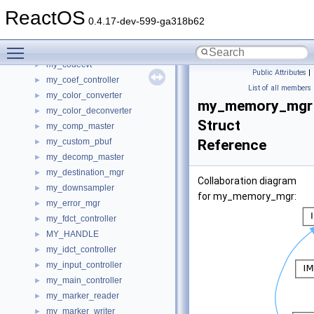
mxwriter
►
ReactOS
mxwriter_props_t
►
0.4.17-dev-599-ga318b62
mxwriter_stream_test_t
►
Toggle main menu visibility
mxwriter_write_test_t
►
my_codecvt
►
Public Attributes
|
my_coef_controller
►
List of all members
my_color_converter
►
my_memory_mgr
my_color_deconverter
►
Struct
my_comp_master
►
my_custom_pbuf
Reference
►
my_decomp_master
►
my_destination_mgr
►
Collaboration diagram
my_downsampler
►
for my_memory_mgr:
my_error_mgr
►
my_fdct_controller
►
MY_HANDLE
►
my_idct_controller
►
my_input_controller
►
my_main_controller
►
my_marker_reader
►
my_marker_writer
►