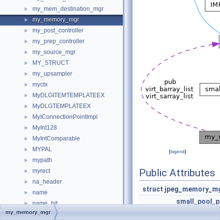
my_mem_destination_mgr
►
my_memory_mgr
►
my_post_controller
►
my_prep_controller
►
my_source_mgr
►
MY_STRUCT
►
my_upsampler
►
myctx
►
MyDLGITEMTEMPLATEEX
►
MyDLGTEMPLATEEX
►
MyIConnectionPointImpl
►
MyInt128
►
MyIntComparable
►
MYPAL
►
[
legend
]
mypath
►
Public Attributes
myrect
►
na_header
►
struct
jpeg_memory_m
name
►
small_pool_p
name_bit
►
my_memory_mgr
name_cache_entry
►