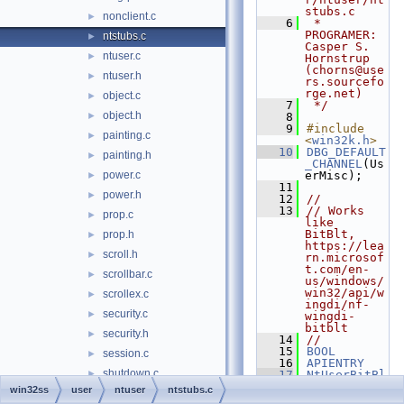
stubs.c
nonclient.c
►
    6
 * 
PROGRAMER:        
ntstubs.c
►
Casper S. 
ntuser.c
►
Hornstrup 
(chorns@use
ntuser.h
►
rs.sourcefo
rge.net)
object.c
►
    7
 */
object.h
►
    8
    9
#include 
painting.c
►
<
win32k.h
>
   10
DBG_DEFAULT
painting.h
►
_CHANNEL
(Us
power.c
erMisc);
►
   11
power.h
►
   12
//
   13
// Works 
prop.c
►
like 
BitBlt, 
prop.h
►
https://lea
scroll.h
►
rn.microsof
t.com/en-
scrollbar.c
►
us/windows/
win32/api/w
scrollex.c
►
ingdi/nf-
security.c
►
wingdi-
bitblt
security.h
►
   14
//
   15
BOOL
session.c
►
   16
APIENTRY
shutdown.c
►
   17
NtUserBitBl
tSysBmp
(
win32ss
user
ntuser
ntstubs.c
shutdown.h
►
   18
HDC
hdc
,