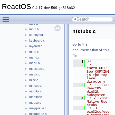
hook.h
►
ReactOS
hotkey.c
►
0.4.17-dev-599-ga318b62
hotkey.h
►
Toggle main menu visibility
ime.c
►
input.c
►
input.h
►
ntstubs.c
kbdlayout.c
►
keyboard.c
►
Go to the
layered.c
►
documentation of this
main.c
►
file.
menu.c
►
    1
/*
menu.h
►
    2
 * 
COPYRIGHT:        
message.c
►
See COPYING 
metric.c
►
in the top 
level 
misc.c
►
directory
    3
 * PROJECT:          
mmcopy.h
►
ReactOS 
monitor.c
Win32k 
►
subsystem
monitor.h
►
    4
 * PURPOSE:          
Native User 
mouse.c
►
stubs
    5
 * FILE:             
msgqueue.c
►
win32ss/use
msgqueue.h
►
r/ntuser/nt