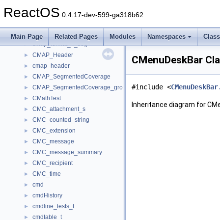
cmap_encoding_record
►
ReactOS
CMAP_EncodingRecord
►
0.4.17-dev-599-ga318b62
cmap_format_0
►
cmap_format_4
►
Main Page
Related Pages
Modules
Namespaces
Clas
cmap_format_4_seg
►
CMAP_Header
►
CMenuDeskBar Cla
cmap_header
►
CMAP_SegmentedCoverage
►
#include <
CMenuDeskBar
CMAP_SegmentedCoverage_group
►
CMathTest
►
Inheritance diagram for CM
CMC_attachment_s
►
CMC_counted_string
►
CMC_extension
►
CMC_message
►
CMC_message_summary
►
CMC_recipient
►
CMC_time
►
cmd
►
cmdHistory
►
cmdline_tests_t
►
cmdtable_t
►