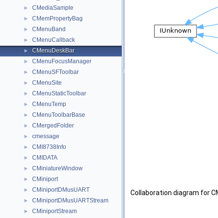
CMediaSample
►
CMemPropertyBag
►
CMenuBand
►
CMenuCallback
►
CMenuDeskBar
►
CMenuFocusManager
►
CMenuSFToolbar
►
CMenuSite
►
CMenuStaticToolbar
►
CMenuTemp
►
CMenuToolbarBase
►
CMergedFolder
►
cmessage
►
CMI8738Info
►
CMIDATA
►
CMiniatureWindow
►
CMiniport
►
CMiniportDMusUART
►
Collaboration diagram for 
CMiniportDMusUARTStream
►
CMiniportStream
►