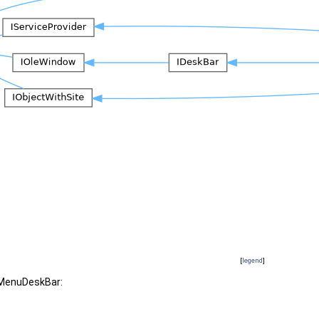
[
legend
]
CMenuDeskBar: