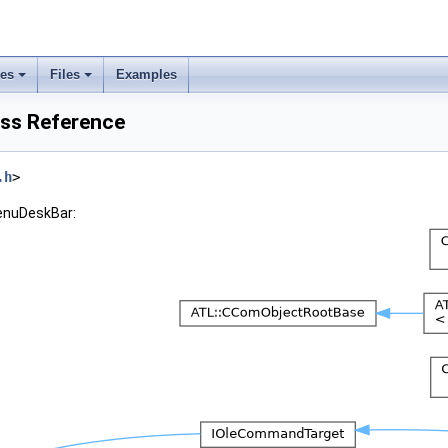
ses
Files
Examples
ss Reference
.h
>
enuDeskBar: