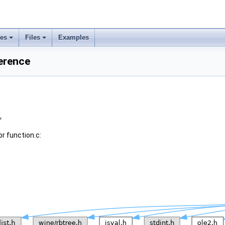
ses
Files
Examples
ference
"
r function.c: