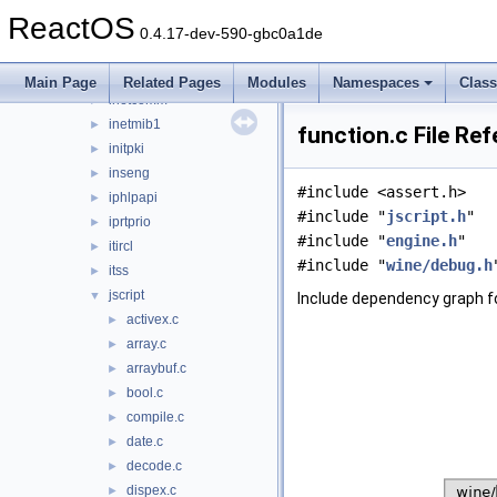
iernonce
►
ReactOS
ifmon
►
0.4.17-dev-590-gbc0a1de
imaadp32.acm
►
imagehlp
►
Main Page
Related Pages
Modules
Namespaces
Clas
inetcomm
►
inetmib1
►
function.c File Re
initpki
►
inseng
►
#include <assert.h>
iphlpapi
►
#include "
jscript.h
"
iprtprio
►
#include "
engine.h
"
itircl
►
#include "
wine/debug.h
itss
►
jscript
▼
Include dependency graph fo
activex.c
►
array.c
►
arraybuf.c
►
bool.c
►
compile.c
►
date.c
►
decode.c
►
dispex.c
►