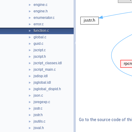
engine.c
►
engine.h
►
enumerator.c
►
error.c
►
function.c
►
global.c
►
guid.c
►
jscript.c
►
jscript.h
►
jscript_classes.idl
►
jscript_main.c
►
jsdisp.idl
►
jsglobal.idl
►
jsglobal_dispid.h
►
json.c
►
jsregexp.c
►
jsstr.c
►
jsstr.h
►
Go to the source code of this
jsutils.c
►
jsval.h
►