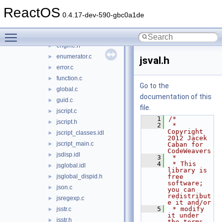
date.c
►
ReactOS
decode.c
►
0.4.17-dev-590-gbc0a1de
dispex.c
►
Toggle main menu visibility
engine.c
►
engine.h
►
enumerator.c
►
jsval.h
error.c
►
function.c
►
Go to the
global.c
►
documentation of this
guid.c
►
file.
jscript.c
►
    1
/*
jscript.h
►
    2
 * 
Copyright 
jscript_classes.idl
►
2012 Jacek 
jscript_main.c
►
Caban for 
CodeWeavers
jsdisp.idl
►
    3
 *
    4
 * This 
jsglobal.idl
►
library is 
jsglobal_dispid.h
free 
►
software; 
json.c
►
you can 
redistribut
jsregexp.c
►
e it and/or
    5
 * modify 
jsstr.c
►
it under 
jsstr.h
►
the terms 