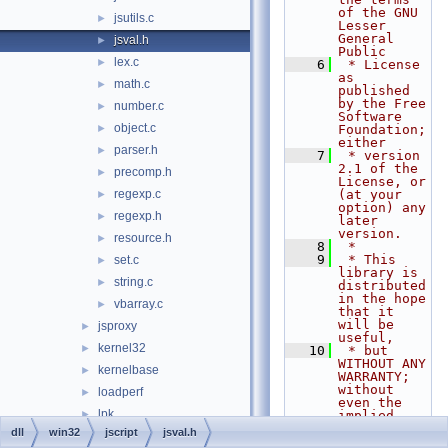
of the GNU 
jsutils.c
►
Lesser 
General 
jsval.h
►
Public
lex.c
►
    6
 * License 
as 
math.c
►
published 
by the Free 
number.c
►
Software 
object.c
►
Foundation; 
either
parser.h
►
    7
 * version 
2.1 of the 
precomp.h
►
License, or 
regexp.c
(at your 
►
option) any 
regexp.h
►
later 
version.
resource.h
►
    8
 *
    9
 * This 
set.c
►
library is 
string.c
►
distributed 
in the hope 
vbarray.c
►
that it 
will be 
jsproxy
►
useful,
kernel32
►
   10
 * but 
WITHOUT ANY 
kernelbase
►
WARRANTY; 
without 
loadperf
►
even the 
lpk
►
implied 
warranty of
dll
win32
jscript
jsval.h
lsasrv
►
   11
 * 