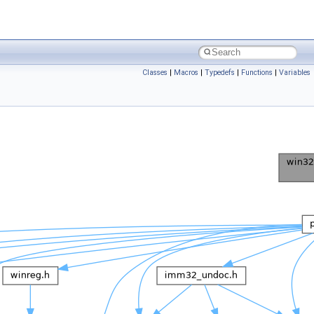
Classes
|
Macros
|
Typedefs
|
Functions
|
Variables