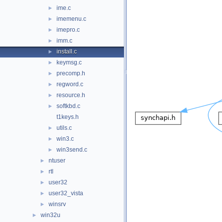
ime.c
►
imemenu.c
►
imepro.c
►
imm.c
►
install.c
►
keymsg.c
►
precomp.h
►
regword.c
►
resource.h
►
softkbd.c
►
t1keys.h
utils.c
►
win3.c
►
win3send.c
►
ntuser
►
rtl
►
user32
►
user32_vista
►
winsrv
►
win32u
►