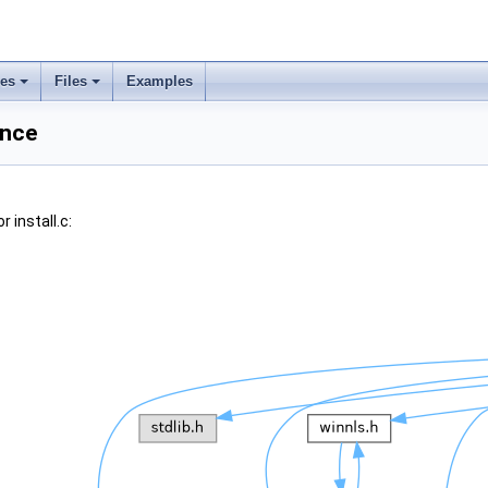
ses
Files
Examples
ence
 install.c: