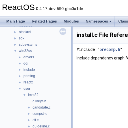
dll
►
ReactOS
drivers
►
0.4.17-dev-590-gbc0a1de
hal
►
media
►
Main Page
Related Pages
Modules
Namespaces
Clas
modules
►
ntoskrnl
►
install.c File Refer
sdk
►
subsystems
►
#include "
precomp.h
"
win32ss
▼
drivers
►
Include dependency graph for
gdi
►
include
►
printing
►
reactx
►
user
▼
imm32
▼
c1keys.h
candidate.c
►
compstr.c
►
ctf.c
►
guideline.c
►