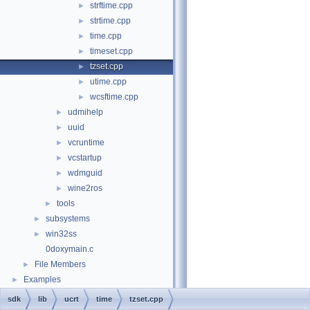
strftime.cpp
►
strtime.cpp
►
time.cpp
►
timeset.cpp
►
tzset.cpp
►
utime.cpp
►
wcsftime.cpp
►
udmihelp
►
uuid
►
vcruntime
►
vcstartup
►
wdmguid
►
wine2ros
►
tools
►
subsystems
►
win32ss
►
0doxymain.c
File Members
►
Examples
►
sdk
lib
ucrt
time
tzset.cpp