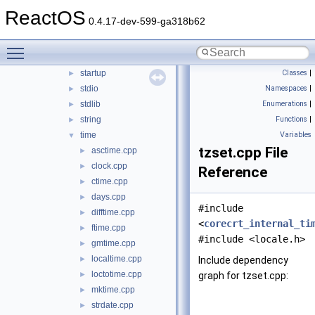
lowio
ReactOS
►
0.4.17-dev-599-ga318b62
math
►
mbstring
►
Toggle main menu visibility
misc
►
startup
Classes
|
►
stdio
Namespaces
|
►
stdlib
Enumerations
|
►
string
Functions
|
►
time
Variables
▼
tzset.cpp File
asctime.cpp
►
clock.cpp
►
Reference
ctime.cpp
►
days.cpp
►
#include
difftime.cpp
►
<
corecrt_internal_ti
ftime.cpp
►
#include <locale.h>
gmtime.cpp
►
localtime.cpp
►
Include dependency
loctotime.cpp
►
graph for tzset.cpp:
mktime.cpp
►
strdate.cpp
►