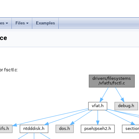
ses
Files
Examples
nce
r fsctl.c: