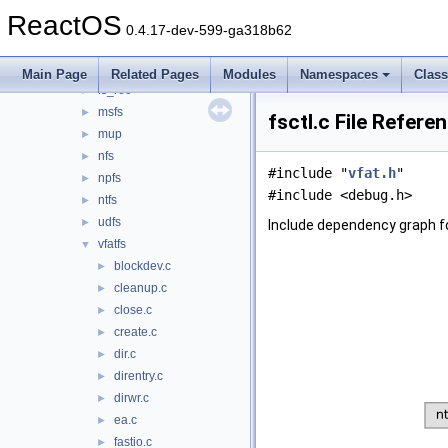
btrfs
►
ReactOS
cdfs
►
0.4.17-dev-599-ga318b62
ext2
►
fastfat
►
Main Page
Related Pages
Modules
Namespaces
Clas
fs_rec
►
msfs
►
fsctl.c File Refere
mup
►
nfs
►
#include "
vfat.h
"
npfs
►
#include <debug.h>
ntfs
►
udfs
►
Include dependency graph fo
vfatfs
▼
blockdev.c
►
cleanup.c
►
close.c
►
create.c
►
dir.c
►
direntry.c
►
dirwr.c
►
ea.c
►
fastio.c
►