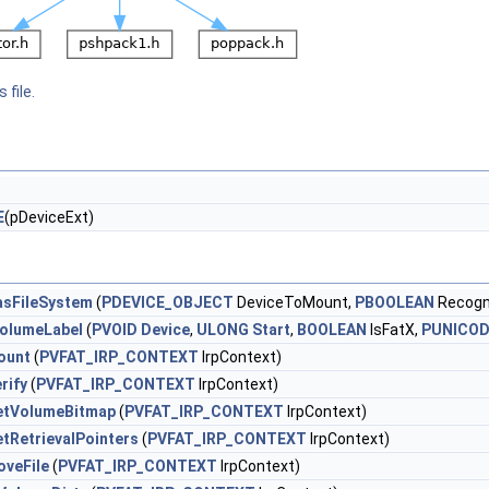
 file.
E
(pDeviceExt)
asFileSystem
(
PDEVICE_OBJECT
DeviceToMount,
PBOOLEAN
Recogn
olumeLabel
(
PVOID
Device
,
ULONG
Start
,
BOOLEAN
IsFatX,
PUNICOD
ount
(
PVFAT_IRP_CONTEXT
IrpContext)
rify
(
PVFAT_IRP_CONTEXT
IrpContext)
etVolumeBitmap
(
PVFAT_IRP_CONTEXT
IrpContext)
tRetrievalPointers
(
PVFAT_IRP_CONTEXT
IrpContext)
oveFile
(
PVFAT_IRP_CONTEXT
IrpContext)