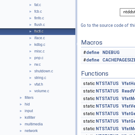
fat.c
►
fcb.c
►
finfo.c
►
flush.c
►
Go to the source code of this
fsctl.c
►
iface.c
►
Macros
kdbg.c
►
misc.c
►
#
define
NDEBUG
pnp.c
►
#
define
CACHEPAGESIZ
rw.c
►
shutdown.c
►
Functions
string.c
►
static
NTSTATUS
VfatH
vfat.h
►
static
NTSTATUS
ReadV
volume.c
►
filters
►
static
NTSTATUS
VfatM
hid
►
static
NTSTATUS
VfatVe
input
►
static
NTSTATUS
VfatG
ksfilter
►
static
NTSTATUS
VfatGe
multimedia
►
static
NTSTATUS
VfatM
network
►