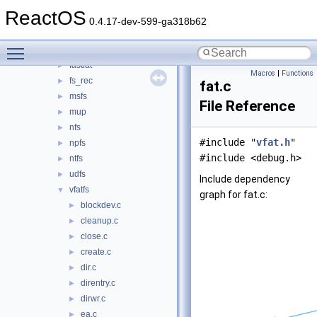
filesystems
▼
ReactOS
btrfs
►
0.4.17-dev-599-ga318b62
cdfs
►
Toggle main menu visibility
ext2
►
fastfat
►
Macros
|
Functions
fs_rec
►
fat.c
msfs
►
File Reference
mup
►
nfs
►
#include "
vfat.h
"
npfs
►
#include <debug.h>
ntfs
►
udfs
►
Include dependency
vfatfs
▼
graph for fat.c:
blockdev.c
►
cleanup.c
►
close.c
►
create.c
►
dir.c
►
direntry.c
►
dirwr.c
►
ea.c
►