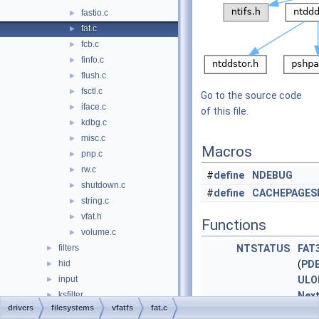
fastio.c
►
fat.c
►
fcb.c
►
finfo.c
►
flush.c
►
fsctl.c
►
Go to the source code
iface.c
►
of this file.
kdbg.c
►
misc.c
►
Macros
pnp.c
►
rw.c
►
#
define
NDEBUG
shutdown.c
►
#
define
CACHEPAGES
string.c
►
vfat.h
►
Functions
volume.c
►
filters
NTSTATUS
FAT
►
hid
(
PD
►
input
ULO
►
ksfilter
Next
►
drivers
filesystems
vfatfs
fat.c
multimedia
►
NTSTATUS
FAT