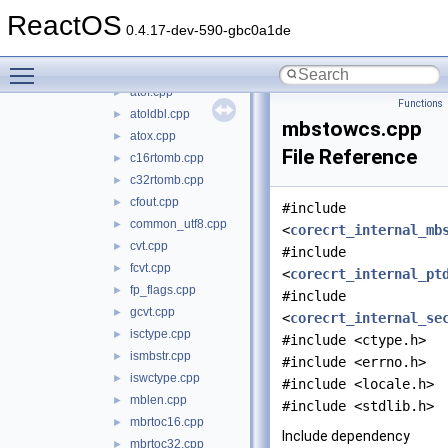
_ctype.cpp
►
ReactOS
_fptostr.cpp
►
0.4.17-dev-590-gbc0a1de
_mbslen.cpp
►
Toggle main menu visibility
_wctype.cpp
►
atof.cpp
►
Functions
atoldbl.cpp
►
mbstowcs.cpp
atox.cpp
►
File Reference
c16rtomb.cpp
►
c32rtomb.cpp
►
cfout.cpp
►
#include
common_utf8.cpp
►
<
corecrt_internal_mb
cvt.cpp
►
#include
fcvt.cpp
►
<
corecrt_internal_pt
fp_flags.cpp
►
#include
gcvt.cpp
►
<
corecrt_internal_se
isctype.cpp
►
#include <ctype.h>
ismbstr.cpp
►
#include <errno.h>
iswctype.cpp
►
#include <locale.h>
mblen.cpp
►
#include <stdlib.h>
mbrtoc16.cpp
►
Include dependency
mbrtoc32.cpp
►