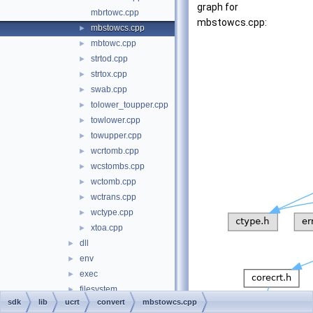
graph for
mbrtowc.cpp
mbstowcs.cpp:
mbstowcs.cpp
►
mbtowc.cpp
►
strtod.cpp
►
strtox.cpp
►
swab.cpp
►
tolower_toupper.cpp
►
towlower.cpp
►
towupper.cpp
►
wcrtomb.cpp
►
wcstombs.cpp
►
wctomb.cpp
►
wctrans.cpp
►
wctype.cpp
►
xtoa.cpp
►
dll
►
env
►
exec
►
filesystem
►
sdk
lib
ucrt
convert
mbstowcs.cpp
heap
►