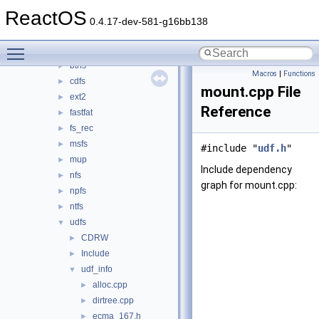
bluetooth
►
ReactOS
bus
►
0.4.17-dev-581-g16bb138
crypto
►
Toggle main menu visibility
filesystems
▼
btrfs
►
Macros
|
Functions
cdfs
►
mount.cpp File
ext2
►
Reference
fastfat
►
fs_rec
►
msfs
►
#include "
udf.h
"
mup
►
Include dependency
nfs
►
graph for mount.cpp:
npfs
►
ntfs
►
udfs
▼
CDRW
►
Include
►
udf_info
▼
alloc.cpp
►
dirtree.cpp
►
ecma_167.h
►