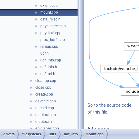
extent.cpp
►
mount.cpp
►
osta_misc.h
►
phys_eject.cpp
►
physical.cpp
►
prec_hdr2.cpp
remap.cpp
►
udf.h
udf_info.cpp
►
udf_info.h
►
udf_rel.h
►
cleanup.cpp
►
close.cpp
►
create.cpp
►
devcntrl.cpp
►
Go to the source code
dircntrl.cpp
►
of this file.
dldetect.cpp
►
dldetect.h
►
Macros
env_spec.cpp
►
drivers
filesystems
udfs
udf_info
mount.cpp
env_spec.h
►