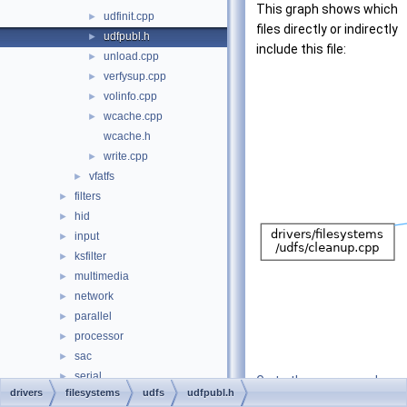
This graph shows which
udfinit.cpp
►
files directly or indirectly
udfpubl.h
►
include this file:
unload.cpp
►
verfysup.cpp
►
volinfo.cpp
►
wcache.cpp
►
wcache.h
write.cpp
►
vfatfs
►
filters
►
hid
►
input
►
ksfilter
►
multimedia
►
network
►
parallel
►
processor
►
sac
►
serial
►
Go to the source code
drivers
filesystems
udfs
udfpubl.h
setup
►
of this file.