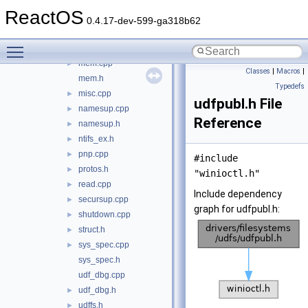
filter.cpp
►
ReactOS
flush.cpp
►
0.4.17-dev-599-ga318b62
fscntrl.cpp
►
Toggle main menu visibility
lockctrl.cpp
►
mem.cpp
►
Classes
|
Macros
|
mem.h
Typedefs
misc.cpp
►
udfpubl.h File
namesup.cpp
►
Reference
namesup.h
►
ntifs_ex.h
►
pnp.cpp
►
#include
protos.h
►
"winioctl.h"
read.cpp
►
Include dependency
secursup.cpp
►
graph for udfpubl.h:
shutdown.cpp
►
struct.h
►
sys_spec.cpp
►
sys_spec.h
udf_dbg.cpp
udf_dbg.h
►
udffs.h
►