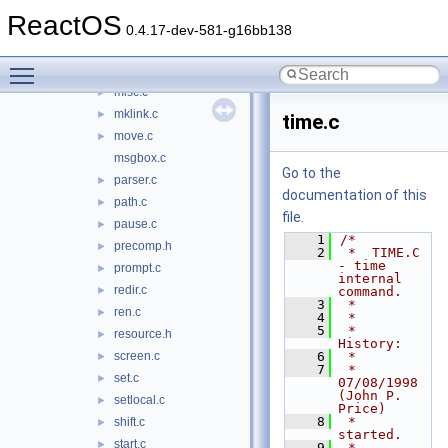
if.c
►
ReactOS
internal.c
►
0.4.17-dev-581-g16bb138
locale.c
►
Toggle main menu visibility
memory.c
►
misc.c
►
mklink.c
►
time.c
move.c
►
msgbox.c
Go to the
parser.c
►
documentation of this
path.c
►
file.
pause.c
►
    1
/*
precomp.h
►
    2
 *  TIME.C 
- time 
prompt.c
►
internal 
redir.c
►
command.
    3
 *
ren.c
►
    4
 *
    5
 *  
resource.h
►
History:
screen.c
    6
 *
►
    7
 *    
set.c
►
07/08/1998 
(John P. 
setlocal.c
►
Price)
    8
 *        
shift.c
►
started.
start.c
►
    9
 *