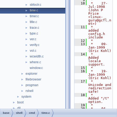
   10
 *    27-
strtoclr.c
►
Jul-1998 
(John P 
time.c
►
Price 
timer.c
►
<linux-
guru@gcfl.n
title.c
►
et>)
   11
 *        
trace.c
►
added 
type.c
►
config.h 
include
ver.c
►
   12
 *
   13
 *    09-
verify.c
►
Jan-1999 
vol.c
(Eric Kohl)
►
   14
 *        
wcwidth.c
►
Added 
locale 
where.c
►
support.
   15
 *
window.c
   16
 *    19-
explorer
►
Jan-1999 
(Eric Kohl)
filebrowser
►
   17
 *        
Unicode and 
progman
►
redirection 
rshell
►
safe!
   18
 *        
system
►
Added "/t" 
option.
boot
►
   19
 *
dll
►
   20
 *    04-
Feb-1999 
base
shell
cmd
time.c
drivers
►
(Eric Kohl)