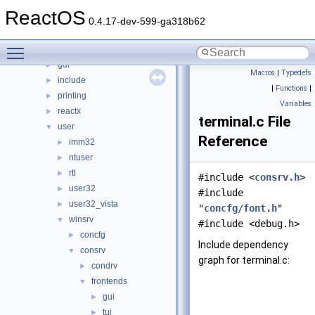
sdk
►
ReactOS
subsystems
►
0.4.17-dev-599-ga318b62
win32ss
▼
Toggle main menu visibility
drivers
►
gdi
►
Macros
|
Typedefs
include
►
|
Functions
|
printing
►
Variables
reactx
►
terminal.c File
user
▼
Reference
imm32
►
ntuser
►
rtl
►
#include <
consrv.h
>
user32
►
#include
user32_vista
►
"
concfg/font.h
"
winsrv
▼
#include <debug.h>
concfg
►
Include dependency
consrv
▼
graph for terminal.c:
condrv
►
frontends
▼
gui
►
tui
►