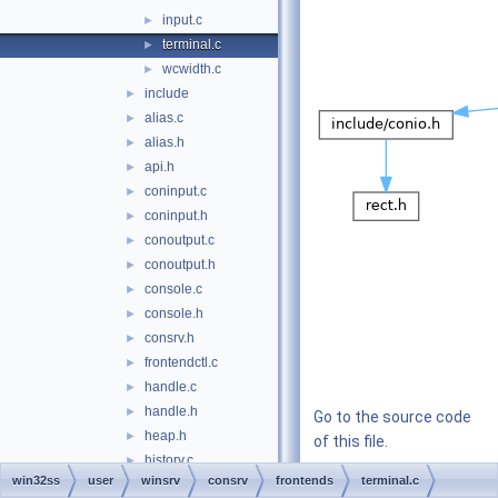
input.c
►
terminal.c
►
wcwidth.c
►
include
►
alias.c
►
alias.h
►
api.h
►
coninput.c
►
coninput.h
►
conoutput.c
►
conoutput.h
►
console.c
►
console.h
►
consrv.h
►
frontendctl.c
►
handle.c
►
handle.h
►
Go to the source code
heap.h
►
of this file.
history.c
►
win32ss
user
winsrv
consrv
frontends
terminal.c
history.h
►