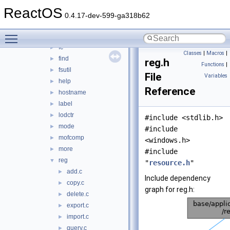
cscript
►
ReactOS
dbgprint
►
0.4.17-dev-599-ga318b62
doskey
►
Toggle main menu visibility
eventcreate
►
fc
►
Classes
|
Macros
|
find
►
reg.h
Functions
|
fsutil
►
File
Variables
help
►
Reference
hostname
►
label
►
lodctr
►
#include <stdlib.h>
mode
►
#include
mofcomp
►
<windows.h>
more
►
#include
reg
▼
"
resource.h
"
add.c
►
Include dependency
copy.c
►
graph for reg.h:
delete.c
►
export.c
►
import.c
►
query.c
►