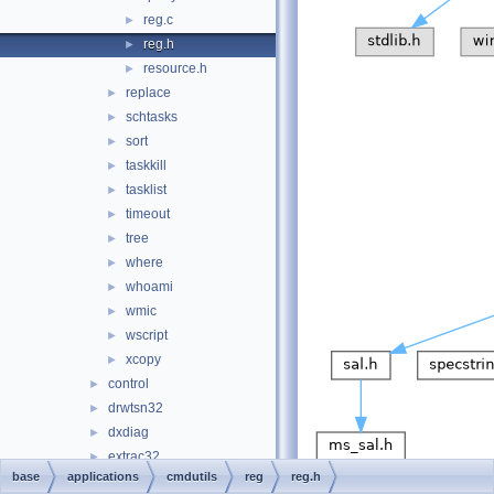
reg.c
►
reg.h
►
resource.h
►
replace
►
schtasks
►
sort
►
taskkill
►
tasklist
►
timeout
►
tree
►
where
►
whoami
►
wmic
►
wscript
►
xcopy
►
control
►
drwtsn32
►
dxdiag
►
extrac32
►
base
applications
cmdutils
reg
reg.h
findstr
►
This graph shows which