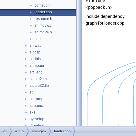
#include
comsup.h
►
<poppack.h>
loader.cpp
►
Include dependency
resource.h
►
graph for loader.cpp:
shimgvw.c
►
shimgvw.h
►
util.c
►
shlwapi
►
slbcsp
►
sndblst
►
snmpapi
►
srclient
►
stdole2.tlb
►
stdole32.tlb
►
sti
►
storprop
►
streamci
►
sxs
►
syssetup
►
t2embed
►
dll
win32
shimgvw
loader.cpp
tapi32
►