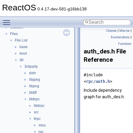
Todo List
ReactOS
Deprecated List
0.4.17-dev-581-g16bb138
Modules
►
Toggle main menu visibility
Namespaces
►
Classes
►
Classes
|
Macros
|
Files
▼
Enumerations
|
File List
▼
Functions
base
►
auth_des.h File
boot
►
Reference
dll
▼
3rdparty
▼
dxtn
►
#include
libjpeg
►
<
rpc/auth.h
>
libpng
►
Include dependency
libtiff
►
graph for auth_des.h:
libtirpc
▼
libtirpc
►
src
►
tirpc
▼
misc
►
rpc
▼