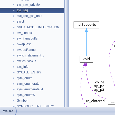
svc_raw_private
►
svc_req
►
svc_rpc_gss_data
►
svcctl
►
SVGA_MODE_INFORMATION
►
sw_context
►
sw_framebuffer
►
SwapTest
►
sweepRange
►
switch_statement_t
►
switch_task_t
►
sxs_info
►
SYCALL_ENTRY
►
sym_enum
►
sym_enumerate
►
sym_enumerate64
►
sym_enumW
►
Symbol
►
SYMBOLIC_LINK_ENTRY
►
svc_req
SYMBOLICLINK_ENTRY
►