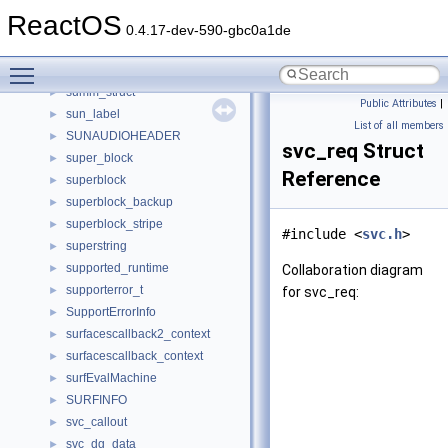
subtest
►
ReactOS
subtractive_rng
►
0.4.17-dev-590-gbc0a1de
subvol_cache
►
Toggle main menu visibility
SUM_NODE_CONTEXT
►
summ_struct
►
Public Attributes
|
sun_label
►
List of all members
SUNAUDIOHEADER
►
svc_req Struct
super_block
►
Reference
superblock
►
superblock_backup
►
superblock_stripe
►
#include <
svc.h
>
superstring
►
supported_runtime
►
Collaboration diagram
supporterror_t
►
for svc_req:
SupportErrorInfo
►
surfacescallback2_context
►
surfacescallback_context
►
surfEvalMachine
►
SURFINFO
►
svc_callout
►
svc_dg_data
►