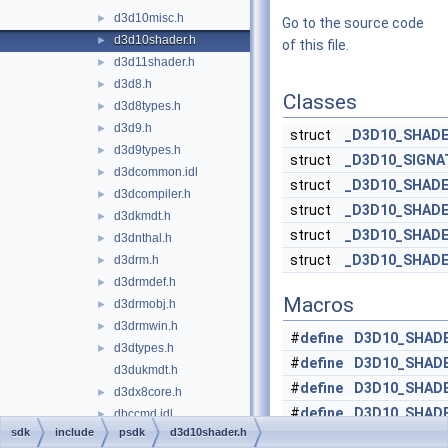
d3d10misc.h
►
Go to the source code
d3d10shader.h
►
of this file.
d3d11shader.h
►
d3d8.h
►
Classes
d3d8types.h
►
d3d9.h
►
struct
_D3D10_SHADE
d3d9types.h
►
struct
_D3D10_SIGN
d3dcommon.idl
►
struct
_D3D10_SHAD
d3dcompiler.h
►
struct
_D3D10_SHAD
d3dkmdt.h
►
struct
_D3D10_SHADE
d3dnthal.h
►
struct
_D3D10_SHAD
d3drm.h
►
d3drmdef.h
►
Macros
d3drmobj.h
►
d3drmwin.h
►
#
define
D3D10_SHAD
d3dtypes.h
►
#
define
D3D10_SHADE
d3dukmdt.h
#
define
D3D10_SHADE
d3dx8core.h
►
#
define
D3D10_SHAD
dbccmd.idl
►
sdk
include
psdk
d3d10shader.h
dbcses.idl
►
#
define
D3D10_SHAD