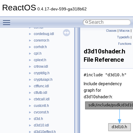
commoncontrols.idl
►
ReactOS
compstui.h
►
0.4.17-dev-599-ga318b62
concurrencysal.h
►
Toggle main menu visibility
control.idl
►
cor.idl
►
Classes
|
Macros
|
cordebug.idl
►
Typedefs
|
corerror.h
►
Functions
corhdr.h
►
d3d10shader.h
cpl.h
►
File Reference
cplext.h
►
crtrow.idl
►
cryptdlg.h
►
#include "d3d10.h"
cryptuiapi.h
►
Include dependency
ctffunc.idl
►
graph for
ctfutb.idl
►
d3d10shader.h:
ctxtcall.idl
►
custcntl.h
►
cvconst.h
►
d3d.h
►
d3d10.idl
►
d3d10effect.h
►