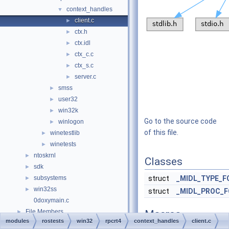
context_handles
▼
client.c
►
ctx.h
►
ctx.idl
►
ctx_c.c
►
ctx_s.c
►
server.c
►
smss
►
user32
►
win32k
►
Go to the source code
winlogon
►
of this file.
winetestlib
►
winetests
►
ntoskrnl
►
Classes
sdk
►
subsystems
struct
_MIDL_TYPE_F
►
win32ss
►
struct
_MIDL_PROC_
0doxymain.c
File Members
Macros
►
modules
rostests
win32
rpcrt4
context_handles
client.c
Examples
►