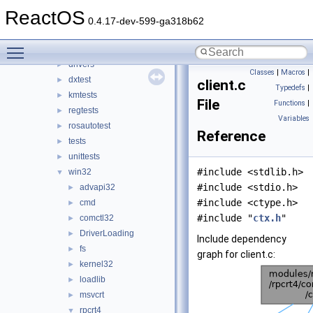
rosapps
►
ReactOS
rostests
▼
0.4.17-dev-599-ga318b62
apitests
►
Toggle main menu visibility
dibtests
►
drivers
►
Classes
|
Macros
|
dxtest
►
client.c
Typedefs
|
kmtests
►
File
Functions
|
regtests
►
Variables
rosautotest
►
Reference
tests
►
unittests
►
#include <stdlib.h>
win32
▼
#include <stdio.h>
advapi32
►
#include <ctype.h>
cmd
►
#include "
ctx.h
"
comctl32
►
DriverLoading
►
Include dependency
fs
►
graph for client.c:
kernel32
►
loadlib
►
msvcrt
►
rpcrt4
▼