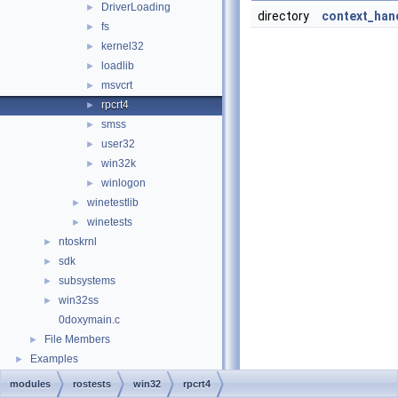
DriverLoading
►
directory
context_han
fs
►
kernel32
►
loadlib
►
msvcrt
►
rpcrt4
►
smss
►
user32
►
win32k
►
winlogon
►
winetestlib
►
winetests
►
ntoskrnl
►
sdk
►
subsystems
►
win32ss
►
0doxymain.c
File Members
►
Examples
►
modules
rostests
win32
rpcrt4