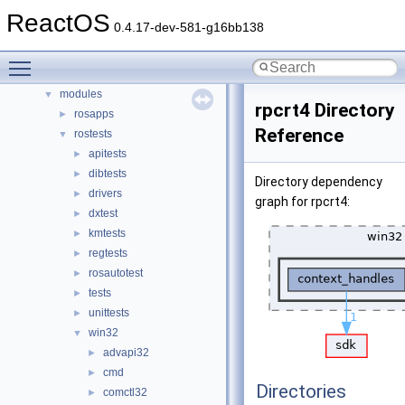
dll
ReactOS
►
0.4.17-dev-581-g16bb138
drivers
►
hal
►
Toggle main menu visibility
media
►
modules
▼
rpcrt4 Directory
rosapps
►
Reference
rostests
▼
apitests
►
dibtests
►
Directory dependency
drivers
►
graph for rpcrt4:
dxtest
►
kmtests
►
regtests
►
rosautotest
►
tests
►
unittests
►
win32
▼
advapi32
►
cmd
►
Directories
comctl32
►