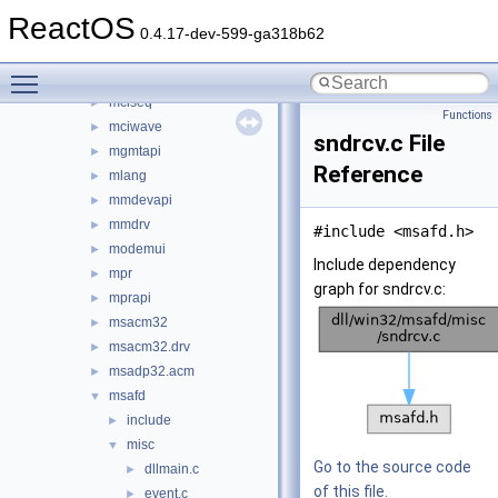
mapi32
►
ReactOS
mciavi32
►
0.4.17-dev-599-ga318b62
mcicda
►
Toggle main menu visibility
mciqtz32
►
mciseq
►
Functions
mciwave
►
sndrcv.c File
mgmtapi
►
Reference
mlang
►
mmdevapi
►
mmdrv
►
#include <msafd.h>
modemui
►
Include dependency
mpr
►
graph for sndrcv.c:
mprapi
►
msacm32
►
msacm32.drv
►
msadp32.acm
►
msafd
▼
include
►
misc
▼
Go to the source code
dllmain.c
►
of this file.
event.c
►