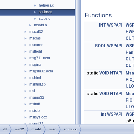
helpers.c
►
sndrcv.c
►
Functions
stubs.c
►
INT
WSPAPI
WSP
msafd.h
►
HW
mscat32
►
OU
mscms
►
mscoree
►
BOOL
WSPAPI
WSP
msftedit
►
Han
msg711.acm
►
OU
msgina
►
OU
msgsm32.acm
►
static
VOID
NTAPI
Msa
mshtml
►
PIO
mshtml.tlb
►
UL
msi
►
static
VOID
NTAPI
Msa
msimg32
►
PIO
msimtf
►
UL
msisip
►
int
WSPAPI
WSP
msisys.ocx
►
lpBu
msnet32
►
lpN
dll
win32
msafd
misc
sndrcv.c
mspatcha
►