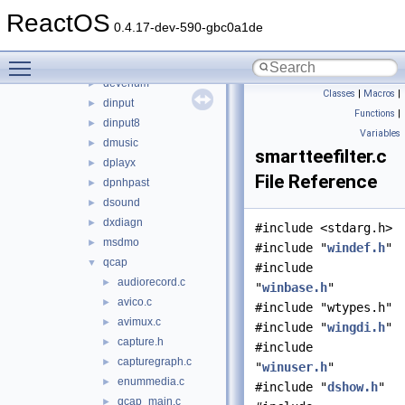
d3drm
►
ReactOS
d3dx9_36
►
0.4.17-dev-590-gbc0a1de
d3dxof
►
Toggle main menu visibility
ddraw
►
devenum
►
Classes
|
Macros
|
dinput
►
Functions
|
dinput8
►
Variables
dmusic
►
smartteefilter.c
dplayx
►
File Reference
dpnhpast
►
dsound
►
dxdiagn
►
#include <stdarg.h>
msdmo
►
#include "
windef.h
"
qcap
▼
#include
audiorecord.c
►
"
winbase.h
"
avico.c
►
#include "wtypes.h"
avimux.c
►
#include "
wingdi.h
"
capture.h
►
#include
capturegraph.c
►
"
winuser.h
"
enummedia.c
►
#include "
dshow.h
"
qcap_main.c
►