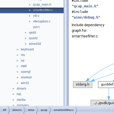
#include
qcap_main.h
►
"
qcap_main.h
"
smartteefilter.c
►
#include
v4l.c
►
"
wine/debug.h
"
vfwcapture.c
►
Include dependency
yuv.c
graph for
qedit
►
smartteefilter.c:
quartz
►
wined3d
►
keyboard
►
nls
►
np
►
ntdll
►
opengl
►
shellext
►
win32
►
drivers
►
hal
►
media
►
modules
►
dll
directx
wine
qcap
smartteefilter.c
ntoskrnl
►