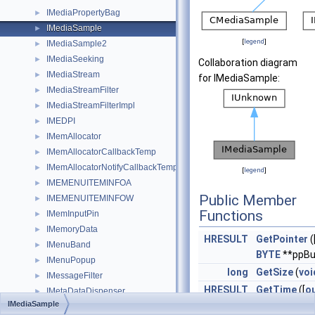
IMediaPropertyBag
►
IMediaSample
►
[
legend
]
IMediaSample2
►
IMediaSeeking
►
Collaboration diagram
IMediaStream
►
for IMediaSample:
IMediaStreamFilter
►
IMediaStreamFilterImpl
►
IMEDPI
►
IMemAllocator
►
IMemAllocatorCallbackTemp
►
IMemAllocatorNotifyCallbackTemp
►
[
legend
]
IMEMENUITEMINFOA
►
Public Member
IMEMENUITEMINFOW
►
Functions
IMemInputPin
►
IMemoryData
►
HRESULT
GetPointer
(
IMenuBand
►
BYTE
**ppBu
IMenuPopup
►
long
GetSize
(
voi
IMessageFilter
►
HRESULT
GetTime
([
o
IMetaDataDispenser
►
IMediaSample
REFERENCE
IMetaDataDispenserEx
►