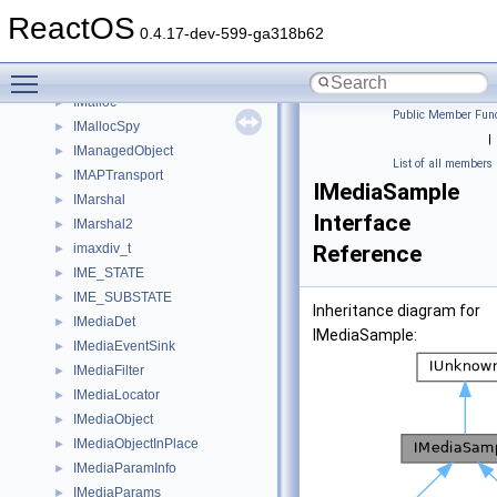
IMAGELISTDRAWPARAMS
►
ReactOS
ImageModel
►
0.4.17-dev-599-ga318b62
IMAGESTATS
►
Toggle main menu visibility
ImagingFactory
►
IMalloc
►
Public Member Func
IMallocSpy
►
|
IManagedObject
►
List of all members
IMAPTransport
►
IMediaSample
IMarshal
►
Interface
IMarshal2
►
imaxdiv_t
Reference
►
IME_STATE
►
IME_SUBSTATE
►
Inheritance diagram for
IMediaDet
►
IMediaSample:
IMediaEventSink
►
IMediaFilter
►
IMediaLocator
►
IMediaObject
►
IMediaObjectInPlace
►
IMediaParamInfo
►
IMediaParams
►