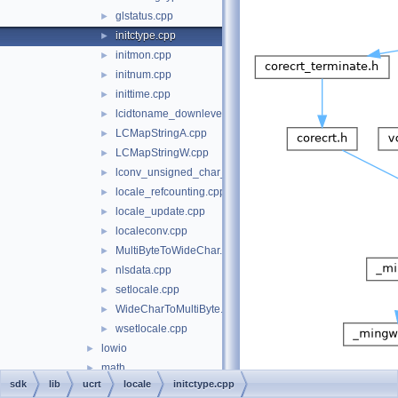
glstatus.cpp
►
initctype.cpp
►
initmon.cpp
►
initnum.cpp
►
inittime.cpp
►
lcidtoname_downlevel.cpp
►
LCMapStringA.cpp
►
LCMapStringW.cpp
►
lconv_unsigned_char_initialization.cpp
►
locale_refcounting.cpp
►
locale_update.cpp
►
localeconv.cpp
►
MultiByteToWideChar.c
►
nlsdata.cpp
►
setlocale.cpp
►
WideCharToMultiByte.c
►
wsetlocale.cpp
►
lowio
►
math
►
sdk
lib
ucrt
locale
initctype.cpp
mbstring
►