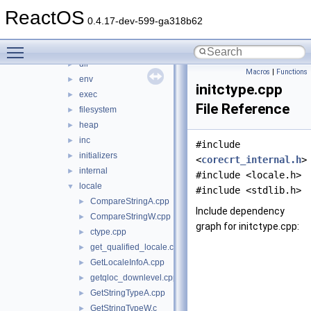
tzlib
►
ReactOS
ucrt
▼
0.4.17-dev-599-ga318b62
conio
►
Toggle main menu visibility
convert
►
dll
►
Macros
|
Functions
env
►
initctype.cpp
exec
►
File Reference
filesystem
►
heap
►
inc
►
#include
initializers
►
<
corecrt_internal.h
>
internal
►
#include <locale.h>
locale
▼
#include <stdlib.h>
CompareStringA.cpp
►
Include dependency
CompareStringW.cpp
►
graph for initctype.cpp:
ctype.cpp
►
get_qualified_locale.cpp
►
GetLocaleInfoA.cpp
►
getqloc_downlevel.cpp
►
GetStringTypeA.cpp
►
GetStringTypeW.c
►