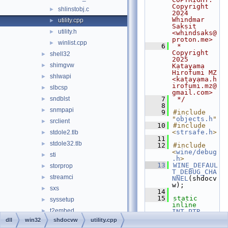
Copyright 
shlinstobj.c
►
2024 
Whindmar 
utility.cpp
►
Saksit 
utility.h
►
<whindsaks@
proton.me>
winlist.cpp
►
    6
 *              
Copyright 
shell32
►
2025 
shimgvw
►
Katayama 
Hirofumi MZ 
shlwapi
►
<katayama.h
irofumi.mz@
slbcsp
►
gmail.com>
sndblst
    7
 */
►
    8
snmpapi
►
    9
#include 
"
objects.h
"
srclient
►
   10
#include 
<
strsafe.h
>
stdole2.tlb
►
   11
stdole32.tlb
►
   12
#include 
<
wine/debug
sti
►
.h
>
   13
WINE_DEFAUL
storprop
►
T_DEBUG_CHA
streamci
►
NNEL
(shdocv
w);
sxs
►
   14
   15
static
syssetup
►
inline
t2embed
►
INT_PTR
   16
GetMenuItem
dll
win32
shdocvw
utility.cpp
tapi32
►
IdByPos
(
HME