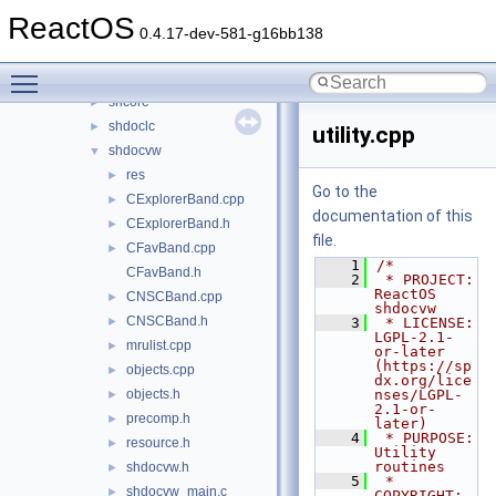
setupapi
►
ReactOS
sfc
►
0.4.17-dev-581-g16bb138
sfc_os
►
Toggle main menu visibility
sfcfiles
►
shcore
►
shdoclc
►
utility.cpp
shdocvw
▼
res
►
Go to the
CExplorerBand.cpp
►
documentation of this
CExplorerBand.h
►
file.
CFavBand.cpp
►
    1
/*
CFavBand.h
    2
 * PROJECT:     
ReactOS 
CNSCBand.cpp
►
shdocvw
CNSCBand.h
►
    3
 * LICENSE:     
LGPL-2.1-
mrulist.cpp
►
or-later 
(https://sp
objects.cpp
►
dx.org/lice
objects.h
nses/LGPL-
►
2.1-or-
precomp.h
►
later)
    4
 * PURPOSE:     
resource.h
►
Utility 
routines
shdocvw.h
►
    5
 * 
shdocvw_main.c
►
COPYRIGHT:   