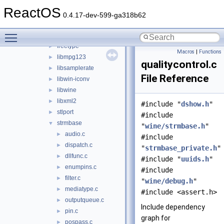
lib
▼
ReactOS
3rdparty
▼
0.4.17-dev-599-ga318b62
adns
►
Toggle main menu visibility
cardlib
►
freetype
►
Macros
|
Functions
libmpg123
►
qualitycontrol.c
libsamplerate
►
File Reference
libwin-iconv
►
libwine
►
libxml2
►
#include "
dshow.h
"
stlport
►
#include
strmbase
▼
"
wine/strmbase.h
"
audio.c
►
#include
dispatch.c
►
"
strmbase_private.h
"
dllfunc.c
►
#include "
uuids.h
"
enumpins.c
►
#include
filter.c
►
"
wine/debug.h
"
mediatype.c
►
#include <assert.h>
outputqueue.c
►
Include dependency
pin.c
►
graph for
pospass.c
►