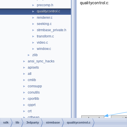
qualitycontrol.c:
precomp.h
►
qualitycontrol.c
►
renderer.c
►
seeking.c
►
strmbase_private.h
►
transform.c
►
video.c
►
window.c
►
zlib
►
ansi_sync_hacks
►
apisets
►
atl
►
cmlib
►
comsupp
►
conutils
►
cportlib
►
cpprt
►
crt
►
crtheap
►
sdk
lib
3rdparty
strmbase
qualitycontrol.c
cryptlib
►