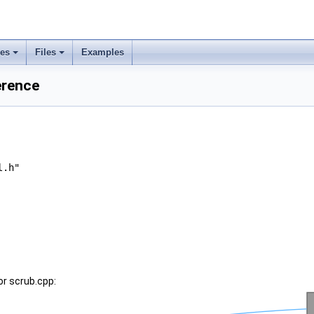
ses
Files
Examples
erence
l.h"
r scrub.cpp: