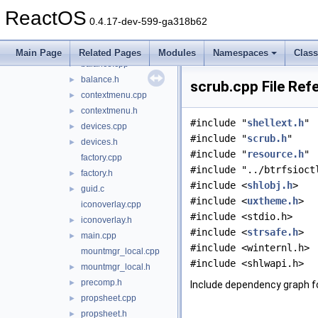
netshell
►
ReactOS
ntobjshex
►
0.4.17-dev-599-ga318b62
sendmail
►
shellbtrfs
▼
Main Page
Related Pages
Modules
Namespaces
Clas
balance.cpp
►
balance.h
►
scrub.cpp File Ref
contextmenu.cpp
►
contextmenu.h
►
#include "
shellext.h
"
devices.cpp
►
#include "
scrub.h
"
devices.h
►
#include "
resource.h
"
factory.cpp
#include "../btrfsioct
factory.h
►
#include <
shlobj.h
>
guid.c
►
#include <
uxtheme.h
>
iconoverlay.cpp
#include <stdio.h>
iconoverlay.h
►
#include <
strsafe.h
>
main.cpp
►
#include <winternl.h>
mountmgr_local.cpp
#include <shlwapi.h>
mountmgr_local.h
►
precomp.h
►
Include dependency graph fo
propsheet.cpp
►
propsheet.h
►