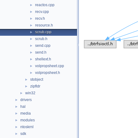
reactos.cpp
►
recv.cpp
►
recv.h
►
resource.h
►
scrub.cpp
►
scrub.h
►
send.cpp
►
send.h
►
shellext.h
►
volpropsheet.cpp
►
volpropsheet.h
►
stobject
►
zipfldr
►
win32
►
drivers
►
hal
►
media
►
modules
►
ntoskrnl
►
sdk
►