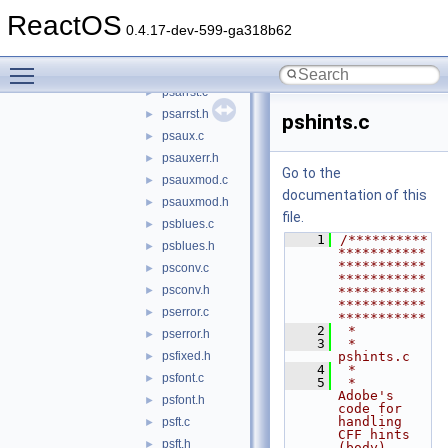
afmparse.c
►
ReactOS
afmparse.h
►
0.4.17-dev-599-ga318b62
cffdecode.c
►
Toggle main menu visibility
cffdecode.h
►
psarrst.c
►
psarrst.h
►
pshints.c
psaux.c
►
psauxerr.h
►
Go to the
psauxmod.c
►
documentation of this
psauxmod.h
►
file.
psblues.c
►
    1
/**********
psblues.h
►
***********
***********
psconv.c
►
***********
psconv.h
►
***********
***********
pserror.c
►
***********
    2
 *
pserror.h
►
    3
 * 
psfixed.h
pshints.c
►
    4
 *
psfont.c
►
    5
 *   
Adobe's 
psfont.h
►
code for 
handling 
psft.c
►
CFF hints 
psft.h
►
(body).