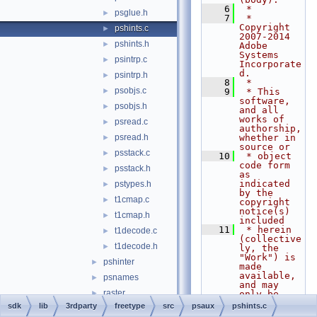
    6
 *
psglue.h
►
    7
 * 
Copyright 
pshints.c
►
2007-2014 
pshints.h
►
Adobe 
Systems 
psintrp.c
►
Incorporate
d.
psintrp.h
►
    8
 *
psobjs.c
►
    9
 * This 
software, 
psobjs.h
►
and all 
works of 
psread.c
►
authorship, 
psread.h
whether in 
►
source or
psstack.c
►
   10
 * object 
code form 
psstack.h
►
as 
indicated 
pstypes.h
►
by the 
t1cmap.c
►
copyright 
notice(s) 
t1cmap.h
►
included
   11
 * herein 
t1decode.c
►
(collective
t1decode.h
►
ly, the 
"Work") is 
pshinter
►
made 
available, 
psnames
►
and may 
raster
►
only be
   12
 * used, 
sdk
lib
3rdparty
freetype
src
psaux
pshints.c
sfnt
►
modified, 