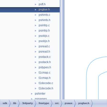
psft.h
►
psglue.h
►
pshints.c
►
pshints.h
►
psintrp.c
►
psintrp.h
►
psobjs.c
►
psobjs.h
►
psread.c
►
psread.h
►
psstack.c
►
psstack.h
►
pstypes.h
►
t1cmap.c
►
t1cmap.h
►
t1decode.c
►
t1decode.h
►
pshinter
►
psnames
►
sdk
lib
3rdparty
freetype
src
psaux
psglue.h
raster
►