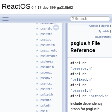
psaux
▼
ReactOS
afmparse.c
►
0.4.17-dev-599-ga318b62
afmparse.h
►
Toggle main menu visibility
cffdecode.c
►
cffdecode.h
►
Classes
|
Macros
|
psarrst.c
►
Typedefs
|
psarrst.h
►
Enumerations
psaux.c
►
psglue.h File
psauxerr.h
►
Reference
psauxmod.c
►
psauxmod.h
►
psblues.c
►
#include
psblues.h
►
"
pserror.h
"
psconv.c
►
#include
psconv.h
►
"
psfixed.h
"
pserror.c
►
#include
pserror.h
►
"
psarrst.h
"
psfixed.h
►
#include "
psread.h
"
psfont.c
►
Include dependency
psfont.h
►
graph for psglue.h:
psft.c
►