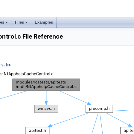
ses
Files
Examples
trol.c File Reference
rs.h
>
or NtApphelpCacheControl.c: