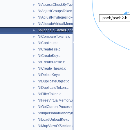
NtAccessCheckByTypeResultList.c
►
NtAdjustGroupsToken.c
►
NtAdjustPrivilegesToken.c
►
NtAllocateVirtualMemory.c
►
NtApphelpCacheControl.c
►
NtCompareTokens.c
►
NtContinue.c
►
NtCreateFile.c
►
NtCreateKey.c
►
NtCreateProfile.c
►
NtCreateThread.c
►
NtDeleteKey.c
►
NtDuplicateObject.c
►
NtDuplicateToken.c
►
NtFilterToken.c
►
NtFreeVirtualMemory.c
►
NtGetCurrentProcessorNumberEx.c
►
NtImpersonateAnonymousToken.c
►
NtLoadUnloadKey.c
►
NtMapViewOfSection.c
►