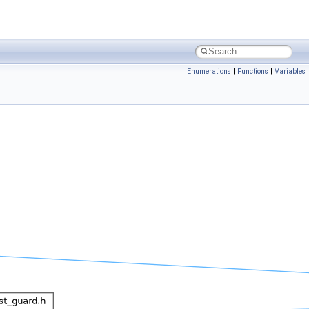
Enumerations
|
Functions
|
Variables