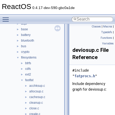
base
►
ReactOS
boot
►
0.4.17-dev-590-gbc0a1de
dll
►
Toggle main menu visibility
drivers
▼
acpi
►
Classes
|
Macros
|
base
►
Typedefs
|
battery
►
Functions
|
bluetooth
►
Variables
bus
►
deviosup.c File
crypto
►
Reference
filesystems
▼
btrfs
►
cdfs
►
#include
ext2
►
"
fatprocs.h
"
fastfat
▼
Include dependency
acchksup.c
►
graph for deviosup.c:
allocsup.c
►
cachesup.c
►
cleanup.c
►
close.c
►
create.c
►