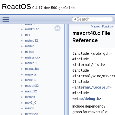
msftedit
►
ReactOS
msg711.acm
►
0.4.17-dev-590-gbc0a1de
msgina
►
Toggle main menu visibility
msgsm32.acm
►
mshtml
►
Macros
|
Functions
mshtml.tlb
►
msvcrt40.c File
msi
►
Reference
msimg32
►
msimtf
►
msisip
►
#include <stdarg.h>
msisys.ocx
►
#include
msnet32
►
<internal/tls.h>
mspatcha
►
#include
msports
►
<internal/wine/msvcr
msrle32
►
#include
mssign32
►
<
internal/locale.h
>
mssip32
►
#include
mstask
►
<
wine/debug.h
>
msv1_0
►
Include dependency
msvcrt
►
graph for msvcrt40.c:
msvcrt20
►