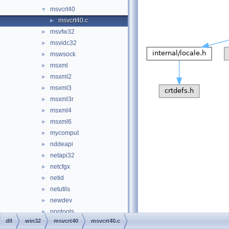
msvcrt40
▼
msvcrt40.c
►
msvfw32
►
msvidc32
►
mswsock
►
msxml
►
msxml2
►
msxml3
►
msxml3r
►
msxml4
►
msxml6
►
mycomput
►
nddeapi
►
netapi32
►
netcfgx
►
netid
►
netutils
►
newdev
►
npptools
►
dll
win32
msvcrt40
msvcrt40.c
ntdsapi
►