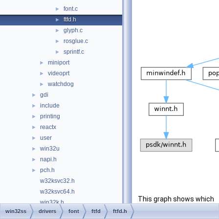
font.c
►
ftfd.h
►
glyph.c
►
rosglue.c
►
sprintf.c
►
miniport
►
videoprt
►
watchdog
►
gdi
►
include
►
printing
►
reactx
►
user
►
win32u
►
napi.h
►
pch.h
►
w32ksvc32.h
w32ksvc64.h
This graph shows which
win32k.h
files directly or indirectly
win32ss
drivers
font
ftfd
ftfd.h
win32kp.h
►