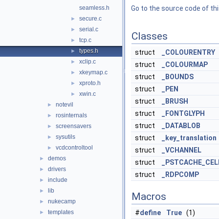
seamless.h
Go to the source code of this
secure.c
►
serial.c
►
Classes
tcp.c
►
types.h
►
struct
_COLOURENTRY
xclip.c
►
struct
_COLOURMAP
xkeymap.c
►
struct
_BOUNDS
xproto.h
►
struct
_PEN
xwin.c
►
struct
_BRUSH
notevil
►
struct
_FONTGLYPH
rosinternals
►
struct
_DATABLOB
screensavers
►
sysutils
►
struct
_key_translation
vcdcontroltool
►
struct
_VCHANNEL
demos
►
struct
_PSTCACHE_CEL
drivers
►
struct
_RDPCOMP
include
►
lib
►
Macros
nukecamp
►
templates
#
define
True
(1)
►