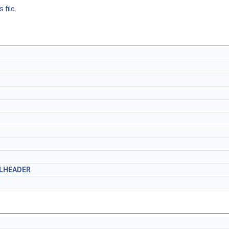
 file.
LHEADER