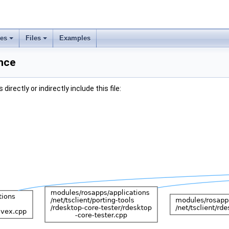
ses
Files
Examples
ence
irectly or indirectly include this file: