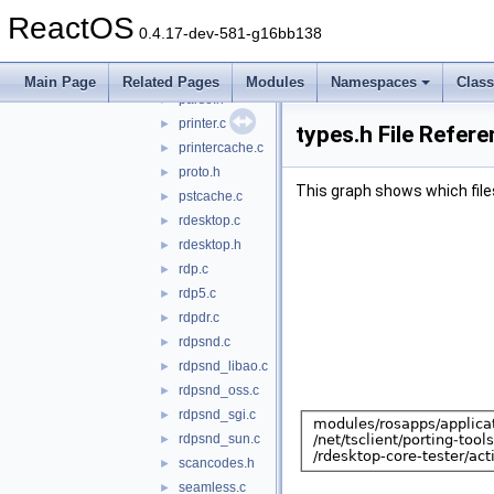
mppc.c
►
ReactOS
orders.c
►
0.4.17-dev-581-g16bb138
orders.h
►
parallel.c
►
Main Page
Related Pages
Modules
Namespaces
Clas
parse.h
►
printer.c
►
types.h File Refer
printercache.c
►
proto.h
►
This graph shows which files d
pstcache.c
►
rdesktop.c
►
rdesktop.h
►
rdp.c
►
rdp5.c
►
rdpdr.c
►
rdpsnd.c
►
rdpsnd_libao.c
►
rdpsnd_oss.c
►
rdpsnd_sgi.c
►
rdpsnd_sun.c
►
scancodes.h
►
seamless.c
►