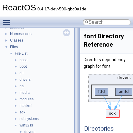
BSD License
ReactOS
General Information
►
0.4.17-dev-590-gbc0a1de
Todo List
Toggle main menu visibility
Deprecated List
Modules
►
Namespaces
►
font Directory
Classes
►
Reference
Files
▼
File List
▼
Directory dependency
base
►
graph for font:
boot
►
dll
►
drivers
►
hal
►
media
►
modules
►
ntoskrnl
►
sdk
►
subsystems
►
win32ss
▼
Directories
drivers
▼