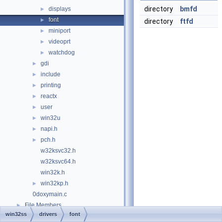
directory
bmfd
displays
►
font
►
directory
ftfd
miniport
►
videoprt
►
watchdog
►
gdi
►
include
►
printing
►
reactx
►
user
►
win32u
►
napi.h
►
pch.h
►
w32ksvc32.h
w32ksvc64.h
win32k.h
win32kp.h
►
0doxymain.c
File Members
►
win32ss
drivers
font
Examples
►