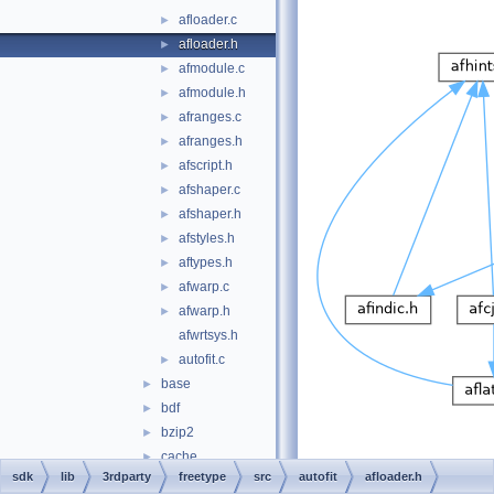
afloader.c
►
afloader.h
►
afmodule.c
►
afmodule.h
►
afranges.c
►
afranges.h
►
afscript.h
►
afshaper.c
►
afshaper.h
►
afstyles.h
►
aftypes.h
►
afwarp.c
►
afwarp.h
►
afwrtsys.h
autofit.c
►
base
►
bdf
►
bzip2
►
cache
►
sdk
lib
3rdparty
freetype
src
autofit
afloader.h
cff
►