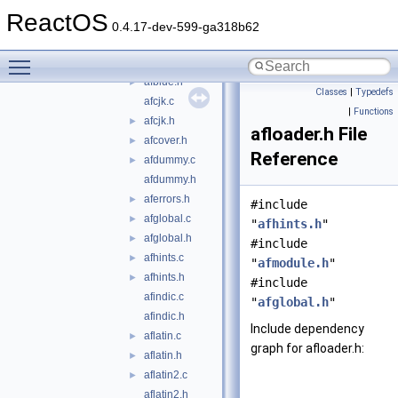
autofit
▼
ReactOS
afangles.c
►
0.4.17-dev-599-ga318b62
afangles.h
Toggle main menu visibility
afblue.c
►
afblue.h
►
Classes
|
Typedefs
afcjk.c
|
Functions
afcjk.h
►
afloader.h File
afcover.h
►
Reference
afdummy.c
►
afdummy.h
aferrors.h
►
#include
afglobal.c
►
"
afhints.h
"
afglobal.h
►
#include
afhints.c
►
"
afmodule.h
"
afhints.h
►
#include
afindic.c
"
afglobal.h
"
afindic.h
Include dependency
aflatin.c
►
graph for afloader.h:
aflatin.h
►
aflatin2.c
►
aflatin2.h