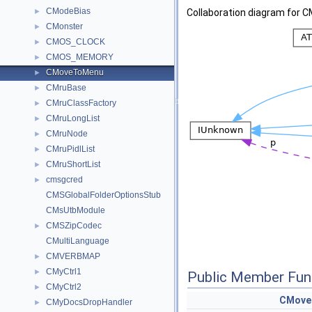
CModeBias
►
Collaboration diagram for
CMonster
►
CMOS_CLOCK
►
CMOS_MEMORY
►
CMoveToMenu
►
CMruBase
►
CMruClassFactory
►
CMruLongList
►
CMruNode
►
CMruPidlList
►
CMruShortList
►
cmsgcred
►
CMSGlobalFolderOptionsStub
CMsUtbModule
CMSZipCodec
►
CMultiLanguage
CMVERBMAP
►
CMyCtrl1
►
Public Member Fun
CMyCtrl2
►
CMove
CMyDocsDropHandler
►