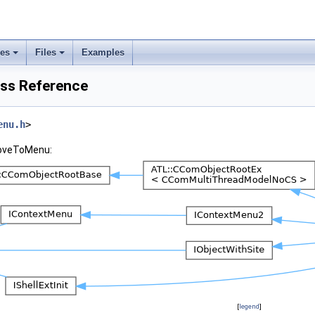
ses
Files
Examples
ss Reference
enu.h
>
MoveToMenu:
[
legend
]