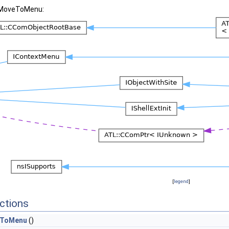
 CMoveToMenu:
[
legend
]
ctions
ToMenu
()