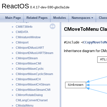
CMenuStaticToolbar
►
ReactOS
CMenuTemp
►
0.4.17-dev-590-gbc0a1de
CMenuToolbarBase
►
CMergedFolder
►
Main Page
Related Pages
Modules
Namespaces
Clas
cmessage
►
CMI8738Info
►
CMoveToMenu Cla
CMIDATA
►
CMiniatureWindow
►
#include <
CCopyMoveToM
CMiniport
►
CMiniportDMusUART
►
Inheritance diagram for C
CMiniportDMusUARTStream
►
CMiniportStream
►
CMiniportWaveCMI
►
CMiniportWaveCyclic
►
CMiniportWaveCyclicStream
►
CMiniportWaveICH
►
CMiniportWaveICHStream
►
CMiniportWaveStreamCMI
►
CMirrorRotateDialog
►
CMLangConvertCharset
CModalMenu
►