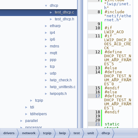
"
lwip/inet.
dhcp
▼
h
"
    8
#include 
test_dhcp.c
►
"
netif/ethe
test_dhcp.h
►
rnet.h
"
    9
etharp
►
   10
#if 
LWIP_ACD
ip4
►
   11
#if 
ip6
►
LWIP_DHCP_D
OES_ACD_CHE
mdns
►
CK
   12
#define 
mqtt
►
DHCP_TEST_N
ppp
UM_ARP_FRAM
►
ES 5
tcp
►
   13
#else
   14
#define 
udp
►
DHCP_TEST_N
UM_ARP_FRAM
lwip_check.h
►
ES 0
lwip_unittests.c
►
   15
#endif
   16
#else
lwipopts.h
►
   17
#define 
DHCP_TEST_N
tcpip
►
UM_ARP_FRAM
tdi
►
ES 1
   18
#endif
tdihelpers
►
   19
   20
parallel
►
   21
static
processor
►
struct 
netif
drivers
network
tcpip
lwip
test
unit
dhcp
sac
►
net_test
;