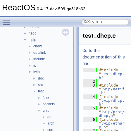
afd
►
ReactOS
dd
►
0.4.17-dev-599-ga318b62
lan
►
Toggle main menu visibility
ndis
►
ndisuio
►
netio
►
test_dhcp.c
tcpip
▼
chew
►
Go to the
datalink
►
documentation of this
include
►
file.
ip
►
    1
#include 
lwip
▼
"
test_dhcp.
h
"
doc
►
    2
src
►
    3
#include 
"
lwip/netif
test
▼
.h
"
    4
#include 
fuzz
►
"
lwip/dhcp.
sockets
h
"
►
    5
#include 
unit
▼
"
lwip/prot/
dhcp.h
"
api
►
    6
#include 
"
lwip/ethar
arch
►
p.h
"
core
►
    7
#include 